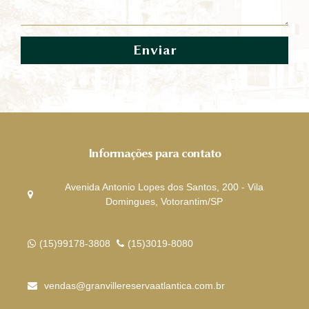
Enviar
Informações para contato
Avenida Antonio Lopes dos Santos, 200 - Vila
Domingues, Votorantim/SP
(15)99178-3808
(15)3019-8080
vendas@granvillereservaatlantica.com.br